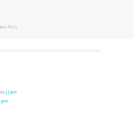
ss Pro's.
ss [.] pro
s.pro