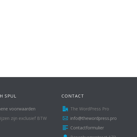
CH SPUL
CONTACT
mene voorwaarden
The WordPress Pro
rijzen zijn exclusief BTW
info@thewordpress.pro
Contactformulier