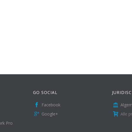
GO SOCIAL
JURIDIS
Facebook
Alge
Google+
Alle p
ork Pro